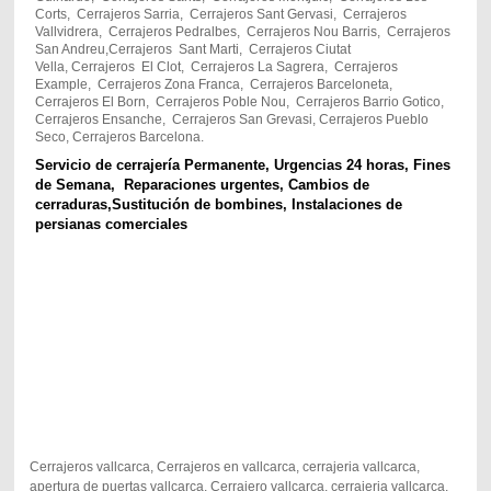
Corts, Cerrajeros Sarria, Cerrajeros Sant Gervasi, Cerrajeros
Vallvidrera, Cerrajeros Pedralbes, Cerrajeros Nou Barris, Cerrajeros
San Andreu,Cerrajeros Sant Marti, Cerrajeros Ciutat
Vella, Cerrajeros El Clot, Cerrajeros La Sagrera, Cerrajeros
Example, Cerrajeros Zona Franca, Cerrajeros Barceloneta,
Cerrajeros El Born, Cerrajeros Poble Nou, Cerrajeros Barrio Gotico,
Cerrajeros Ensanche, Cerrajeros San Grevasi, Cerrajeros Pueblo
Seco, Cerrajeros Barcelona.
Servicio de cerrajería Permanente,
Urgencias 24 horas,
Fines
de Semana,
Reparaciones urgentes,
Cambios de
cerraduras,
Sustitución de bombines,
Instalaciones de
persianas comerciales
Cerrajeros vallcarca, Cerrajeros en vallcarca, cerrajeria vallcarca,
apertura de puertas vallcarca, Cerrajero vallcarca, cerrajeria vallcarca,