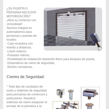
¿SU PUERTA O
PERSIANA NECESITA
MOTORIZACIÓN?
¡Abra su comercio con
comodidad!
Servicio integral en
automatismos para
persianas y puertas de
locales:
-Caja receptora con
mando a distancia,
-Llavín exterior,
-Pulsador interno,
-Posibilidad de instalación deelectro-freno para bloqueo de puerta,
-Dispositivos de cierre de seguridad,
-Electro-cerraduras.
Cierres de Seguridad:
* Todo tipo de candados de
suelo y sistemas de seguridad
para persianas de comercios y
particulares. Nuestros
sistemas de cierre aseguran el
anclaje de la persiana a la