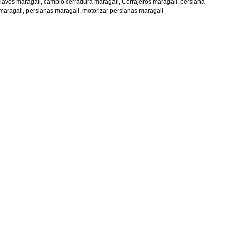
llaves maragall, cambio cerradura maragall, Cerrajeros maragall, persiana
maragall, persianas maragall, motorizar persianas maragall