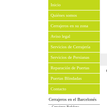
Inicio
Quiénes somos
Cerrajeros en su zona
Aviso legal
Servicios de Cerrajería
Servicios de Persianas
Reparación de Puertas
Puertas Blindadas
Contacto
Cerrajeros en el Barcelonés
Cerrajeros Badalona