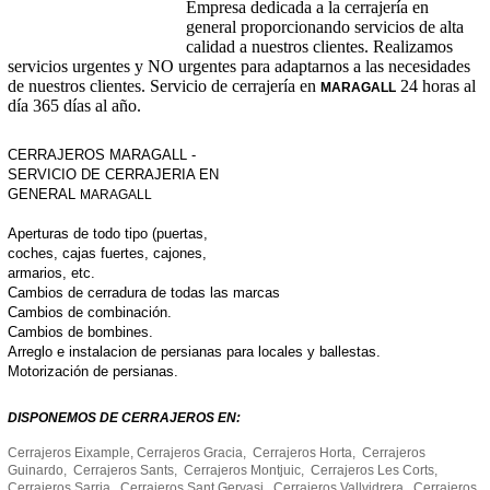
Empresa dedicada a la cerrajería en
general proporcionando servicios de alta
calidad a nuestros clientes. Realizamos
servicios urgentes y NO urgentes para adaptarnos a las necesidades
de nuestros clientes. Servicio de cerrajería en
24 horas al
MARAGALL
día 365 días al año.
CERRAJEROS MARAGALL -
SERVICIO DE CERRAJERIA EN
GENERAL
MARAGALL
Aperturas de todo tipo (puertas,
coches, cajas fuertes, cajones,
armarios, etc.
Cambios de cerradura de todas las marcas
Cambios de combinación.
Cambios de bombines.
Arreglo e instalacion de persianas para locales y ballestas.
Motorización de persianas.
DISPONEMOS DE CERRAJEROS EN:
Cerrajeros Eixample, Cerrajeros Gracia, Cerrajeros Horta, Cerrajeros
Guinardo, Cerrajeros Sants, Cerrajeros Montjuic, Cerrajeros Les Corts,
Cerrajeros Sarria, Cerrajeros Sant Gervasi, Cerrajeros Vallvidrera, Cerrajeros